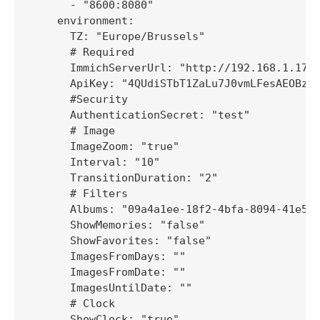
      - "8600:8080"

    environment:

      TZ: "Europe/Brussels"

      # Required

      ImmichServerUrl: "http://192.168.1.176:
      ApiKey: "4QUdiSTbT1ZaLu7J0vmLFesAEOBzXv
      #Security

      AuthenticationSecret: "test"

      # Image

      ImageZoom: "true"  

      Interval: "10"

      TransitionDuration: "2"

      # Filters

      Albums: "09a4a1ee-18f2-4bfa-8094-41e550
      ShowMemories: "false"

      ShowFavorites: "false"

      ImagesFromDays: ""

      ImagesFromDate: ""

      ImagesUntilDate: ""

      # Clock

      ShowClock: "true"
