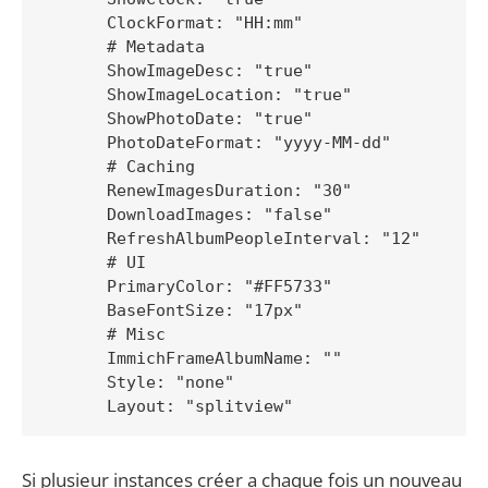
      ClockFormat: "HH:mm"

      # Metadata

      ShowImageDesc: "true"

      ShowImageLocation: "true"

      ShowPhotoDate: "true"

      PhotoDateFormat: "yyyy-MM-dd"

      # Caching

      RenewImagesDuration: "30"

      DownloadImages: "false"

      RefreshAlbumPeopleInterval: "12"

      # UI

      PrimaryColor: "#FF5733"

      BaseFontSize: "17px"

      # Misc

      ImmichFrameAlbumName: ""

      Style: "none"

      Layout: "splitview"
Si plusieur instances créer a chaque fois un nouveau