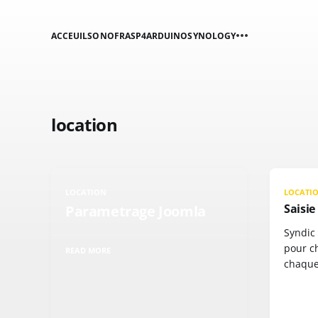
ACCEUIL
SONOF
RASP4
ARDUINO
SYNOLOGY
location
LOCATION
LOCATI
Saisie
Parametrage Joomla
Syndic 
pour c
READ MORE
chaque 