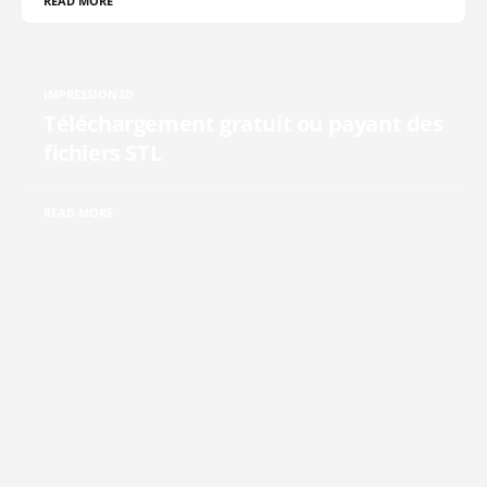
READ MORE
IMPRESSION3D
Téléchargement gratuit ou payant des
fichiers STL
READ MORE